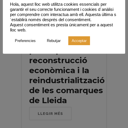
Hola, aquest lloc web utilitza cookies essencials per
garantir el seu correcte funcionament i cookies d´anàlisi
per comprendre com interactua amb ell. Aquesta última s
´establirà només després del consentiment.
Aquest consentiment es presta únicament per a aquest
Creació d’un
lloc web.
Consorci público-
Preferencies
Rebutjar
Acceptar
privat per a la
reconstrucció
econòmica i la
reindustrialització
de les comarques
de Lleida
LLEGIR MÉS