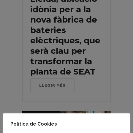
idònia per a la
nova fàbrica de
bateries
elèctriques, que
serà clau per
transformar la
planta de SEAT
LLEGIR MÉS
Política de Cookies