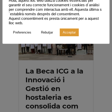
Hola, aquest lloc web utilitza cookies essencials per
garantir el seu correcte funcionament i cookies d´anàlisi
per comprendre com interactua amb ell. Aquesta última s
´establirà només després del consentiment.
Aquest consentiment es presta únicament per a aquest
lloc web.
Preferencies
Rebutjar
Acceptar
La Beca ICG a la
Innovació i
Gestió en
hostaleria es
consolida com