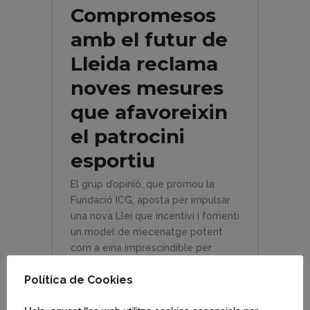
Compromesos
amb el futur de
Lleida reclama
noves mesures
que afavoreixin
el patrocini
esportiu
El grup d’opinió, que promou la
Fundació ICG, aposta per impulsar
una nova Llei que incentivi i fomenti
un model de mecenatge potent
com a eina imprescindible per
garantir, al...
Política de Cookies
LLEGIR MÉS